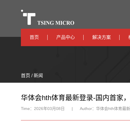
首页
产品中心
解决方案
高算力
智算中心
高能效
TX536
边缘计算
首页 / 新闻
TX5115C
AIOT
TX510
华体会hth体育最新登录-国内首家
Time：
2026年03月08日
|
Author：
华体会hth体育最