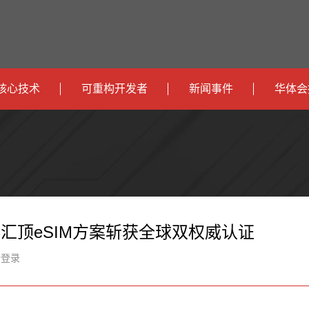
核心技术
可重构开发者
新闻事件
华体会
政
开发者社区
社会
府
运
智
开发者论坛
校园
营
互
能
智
智
下载
商
联
安
慧
机
能
，汇顶eSIM方案斩获全球双权威认证
网
防
办
器
家
新登录
公
人
居