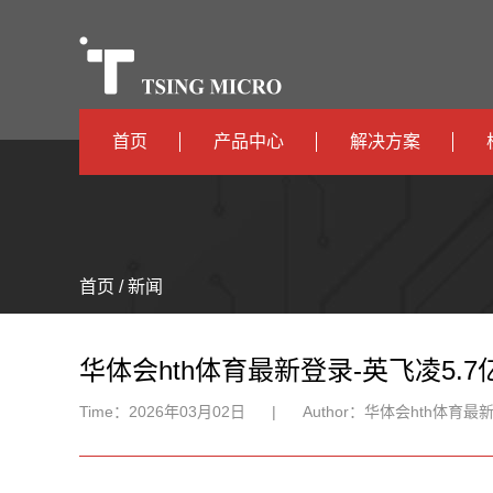
首页
产品中心
解决方案
高算力
智算中心
高能效
TX536
边缘计算
首页 / 新闻
TX5115C
AIOT
TX510
华体会hth体育最新登录-英飞凌5
Time：
2026年03月02日
|
Author：
华体会hth体育最