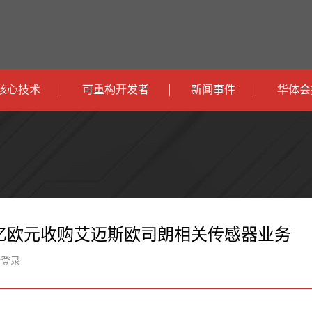
核心技术
可重构开发者
新闻事件
华体会
政
开发者社区
社会
府
运
智
开发者论坛
校园
营
互
能
智
智
下载
商
联
安
慧
机
能
.7亿欧元收购艾迈斯欧司朗相关传感器业务
网
防
办
器
家
新登录
公
人
居