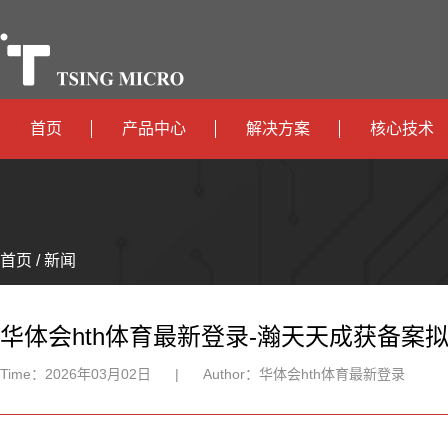
首页
产品中心
解决方案
核心技术
高算力
智算中心
政
高能效
TX536
边缘计算
府
运
智
首页 / 新闻
TX5115C
AIOT
营
互
能
智
智
TX510
商
联
安
慧
机
能
华体会hth体育最新登录-瀚天天成获备案
网
防
办
器
家
Time：
2026年03月02日
|
Author：
华体会hth体育最新登录
公
人
居