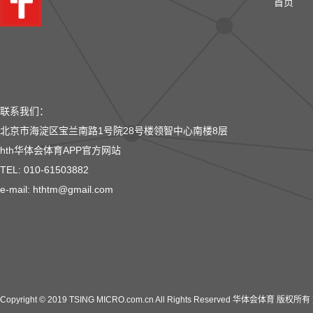
首页
联系我们：
北京市海淀区宝兰南路1号院28号楼领智中心南楼8层
hth华体会体育APP官方网站
TEL: 010-61503882
e-mail: hthtm@gmail.com
Copyright © 2019 TSING MICRO.com.cn All Rights Reserved 华体会体育 版权所有