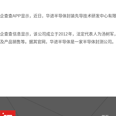
企查查APP显示，近日，华进半导体封装先导技术研发中心有限
企查查信息显示，该公司成立于2012年，法定代表人为汤树
及产品销售等。据其官网，华进半导体是一家半导体封测公司。