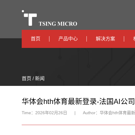
首页
产品中心
解决方案
高算力
智算中心
高能效
TX536
边缘计算
首页 / 新闻
TX5115C
AIOT
TX510
华体会hth体育最新登录-法国AI公司
Time：
2026年02月26日
|
Author：
华体会hth体育最