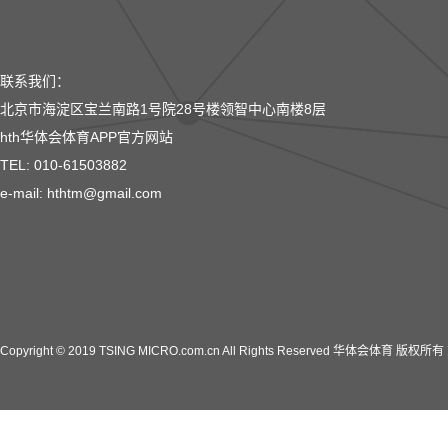
联系我们：
北京市海淀区宝兰南路1号院28号楼领智中心南楼8层
hth华体会体育APP官方网站
TEL: 010-61503882
e-mail: hthtm@gmail.com
Copyright © 2019 TSING MICRO.com.cn All Rights Reserved 华体会体育 版权所有