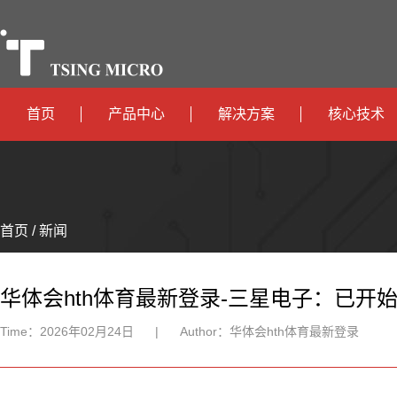
首页
产品中心
解决方案
核心技术
高算力
智算中心
政
高能效
TX536
边缘计算
府
运
智
首页 / 新闻
TX5115C
AIOT
营
互
能
智
智
TX510
商
联
安
慧
机
能
华体会hth体育最新登录-三星电子：已开
网
防
办
器
家
Time：
2026年02月24日
|
Author：
华体会hth体育最新登录
公
人
居