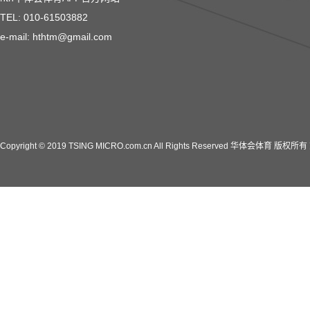
TEL: 010-61503882
e-mail: hthtm@gmail.com
Copyright © 2019 TSING MICRO.com.cn All Rights Reserved 华体会体育 版权所有