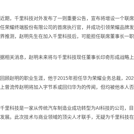
近期，千里科技对外发布了一则重要公告，宣布将增设一个联席
任荣耀终端股份有限公司的首席执行官，并成功引领荣耀品牌发
界推测，赵明先生在加入千里科技后，可能担任联席董事长一职
据相关消息，赵明未来将与千里科技现任董事长印奇形成战略上
回顾赵明的职业生涯，他于2015年担任华为荣耀业务总裁，2
上曾流传赵明将加入字节系或回归华为的传闻，但均被他本人否
千里科技是一家从传统汽车制造业成功转型为AI科技的公司，目
发展。此次技术与商业领域的顶尖人才联手，无疑为千里科技在