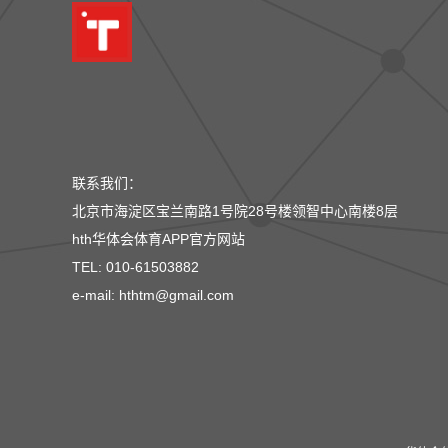
联系我们：
北京市海淀区宝兰南路1号院28号楼领智中心南楼8层
hth华体会体育APP官方网站
TEL: 010-61503882
e-mail: hthtm@gmail.com