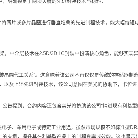
中，明确锁定了两项关键的先进封装技术与材料：
r）：这是一种将两片或多片晶圆进行垂直堆叠的先进制程技术，能大
的桥梁，中介层技术在2.5D/3D I C封装中扮演核心角色，能够
封装晶圆代工关系”。这意味着该公司不再仅仅是传统的存储器制
，以及上述先进封装技术，该公司意图在美光的协助下，卡位进
公告提到，合约内容还包含美光将协助该公司“精进现有利基型D
于消费性电子、车用电子或特定工业用途，虽然市场规模不如标准型
上的支援，提升其在利基型产品上的制程良率或效能。这也显示出