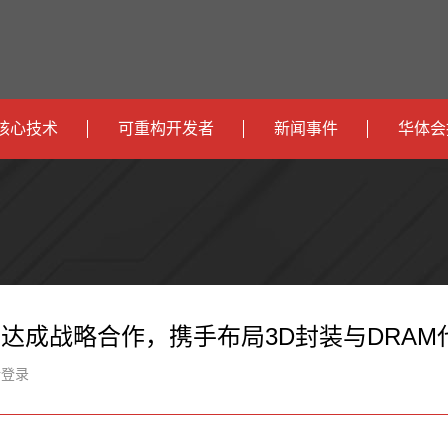
核心技术
可重构开发者
新闻事件
华体会
政
开发者社区
社会
府
运
智
开发者论坛
校园
营
互
能
智
智
下载
商
联
安
慧
机
能
光达成战略合作，携手布局3D封装与DRAM
网
防
办
器
家
新登录
公
人
居