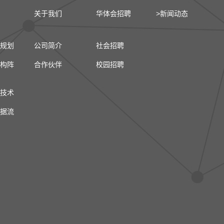
关于我们
华体会招聘
>新闻动态
规划
公司简介
社会招聘
构阵
合作伙伴
校园招聘
技术
据流