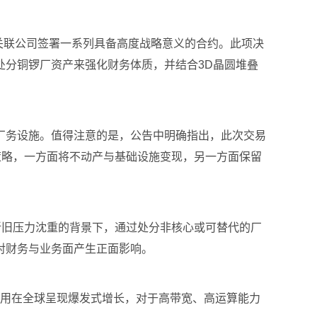
子公司与关联公司签署一系列具备高度战略意义的合约。此项决
处分铜锣厂资产来强化财务体质，并结合3D晶圆堆叠
厂务设施。值得注意的是，公告中明确指出，此次交易
策略，一方面将不动产与基础设施变现，另一方面保留
折旧压力沈重的背景下，通过处分非核心或可替代的厂
对财务与业务面产生正面影响。
）应用在全球呈现爆发式增长，对于高带宽、高运算能力