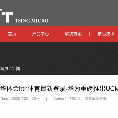
首页
产品中心
解决方案
核心技术
高算力
智算中心
政
高能效
TX536
边缘计算
府
运
智
首页 / 新闻
TX5115C
AIOT
营
互
能
智
智
TX510
商
联
安
慧
机
能
华体会hth体育最新登录-华为重磅推出UC
网
防
办
器
家
Time：
2026年02月20日
|
Author：
华体会hth体育最新登录
公
人
居