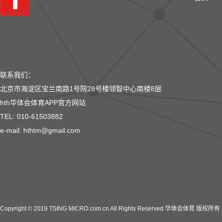
联系我们：
北京市海淀区宝兰南路1号院28号楼领智中心南楼8层
hth华体会体育APP官方网站
TEL: 010-61503882
e-mail: hthtm@gmail.com
Copyright © 2019 TSING MICRO.com.cn All Rights Reserved 华体会体育 版权所有