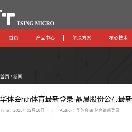
首页
产品中心
解决方案
核心技术
高算力
智算中心
政
高能效
TX536
边缘计算
府
运
智
首页 / 新闻
TX5115C
AIOT
营
互
能
智
智
TX510
商
联
安
慧
机
能
华体会hth体育最新登录-晶晨股份公布最
网
防
办
器
家
Time：
2026年02月18日
|
Author：
华体会hth体育最新登录
公
人
居