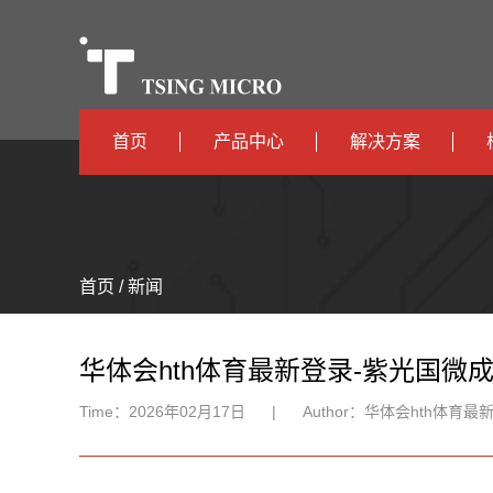
首页
产品中心
解决方案
高算力
智算中心
高能效
TX536
边缘计算
首页 / 新闻
TX5115C
AIOT
TX510
华体会hth体育最新登录-紫光国微
Time：
2026年02月17日
|
Author：
华体会hth体育最