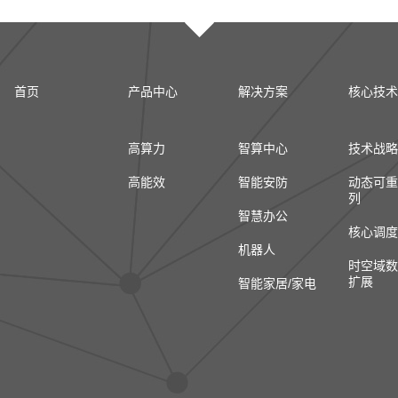
首页
产品中心
解决方案
核心技术
高算力
智算中心
技术战略
高能效
智能安防
动态可重
列
智慧办公
核心调度
机器人
时空域数
扩展
智能家居/家电