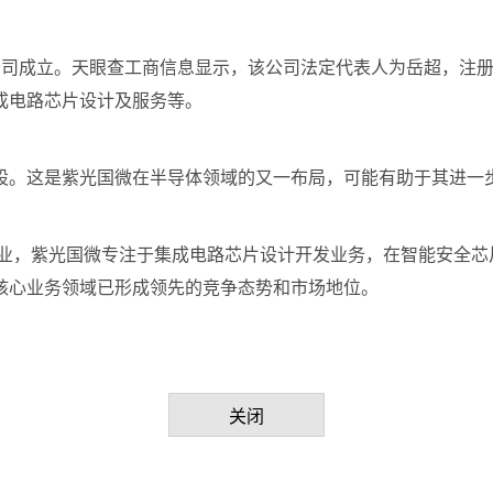
公司成立。天眼查工商信息显示，该公司法定代表人为岳超，注册资
成电路芯片设计及服务等。
股。这是紫光国微在半导体领域的又一布局，可能有助于其进一
企业，紫光国微专注于集成电路芯片设计开发业务，在智能安全
等核心业务领域已形成领先的竞争态势和市场地位。
关闭