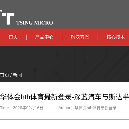
首页
产品中心
解决方案
核心技术
高算力
智算中心
政
高能效
TX536
边缘计算
府
运
智
首页 / 新闻
TX5115C
AIOT
营
互
能
智
智
TX510
商
联
安
慧
机
能
华体会hth体育最新登录-深蓝汽车与斯达
网
防
办
器
家
Time：
2026年02月16日
|
Author：
华体会hth体育最新登录
公
人
居