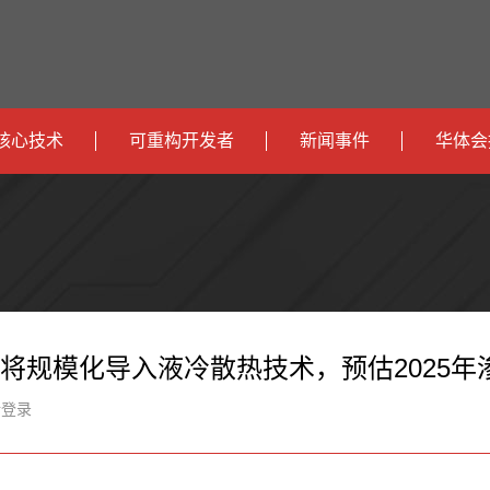
核心技术
可重构开发者
新闻事件
华体会
政
开发者社区
社会
府
运
智
开发者论坛
校园
营
互
能
智
智
下载
商
联
安
慧
机
能
将规模化导入液冷散热技术，预估2025年渗透率逾
网
防
办
器
家
新登录
公
人
居