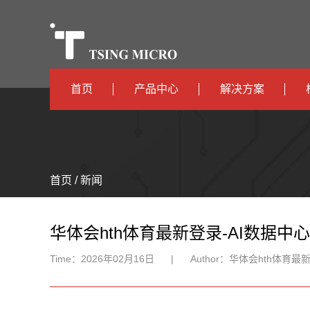
首页
产品中心
解决方案
高算力
智算中心
高能效
TX536
边缘计算
首页 / 新闻
TX5115C
AIOT
TX510
华体会hth体育最新登录-AI数据中心
Time：
2026年02月16日
|
Author：
华体会hth体育最