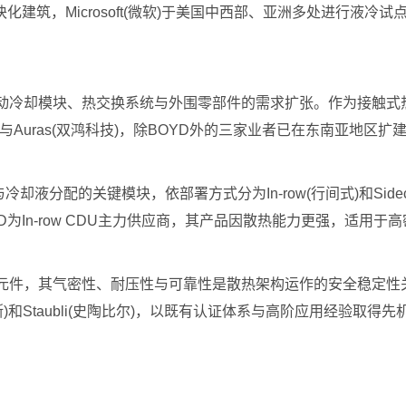
筑，Microsoft(微软)于美国中西部、亚洲多处进行液冷试
带动冷却模块、热交换系统与外围零部件的需求扩张。作为接触式热交换
)、BOYD与Auras(双鸿科技)，除BOYD外的三家业者已在东南
液分配的关键模块，依部署方式分为In-row(行间式)和Sidecar
和BOYD为In-row CDU主力供应商，其产品因散热能力更强，适用于
元件，其气密性、耐压性与可靠性是散热架构运作的安全稳定性关键。
ss(丹佛斯)和Staubli(史陶比尔)，以既有认证体系与高阶应用经验取得先