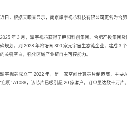
近日，根据天眼查显示，南京耀宇视芯科技有限公司更名为合肥
2025 年 3 月，耀宇视芯获得了庐阳科创集团、合肥产投集
确规划，到 2028 年将培育 300 家元宇宙生态链企业，建
的关键空白，强化区域产业链自主可控能力。
耀宇视芯成立于 2022 年，是一家空间计算芯片制造商，主要从
“启明” A1088，该芯片已吸引超 20 家客户，订单量达数十万片