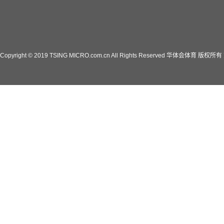
Copyright © 2019 TSING MICRO.com.cn All Rights Reserved 华体会体育 版权所有