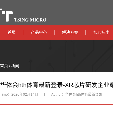
首页
产品中心
解决方案
核心技术
高算力
智算中心
政
高能效
TX536
边缘计算
府
运
智
首页 / 新闻
TX5115C
AIOT
营
互
能
智
智
TX510
商
联
安
慧
机
能
华体会hth体育最新登录-XR芯片研发企
网
防
办
器
家
Time：
2026年02月14日
|
Author：
华体会hth体育最新登录
公
人
居