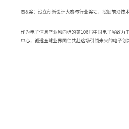
赛&奖：设立创新设计大赛与行业奖项，挖掘前沿技
作为电子信息产业风向标的第106届中国电子展致力
中心，诚邀全球业界同仁共赴这场引领未来的电子创