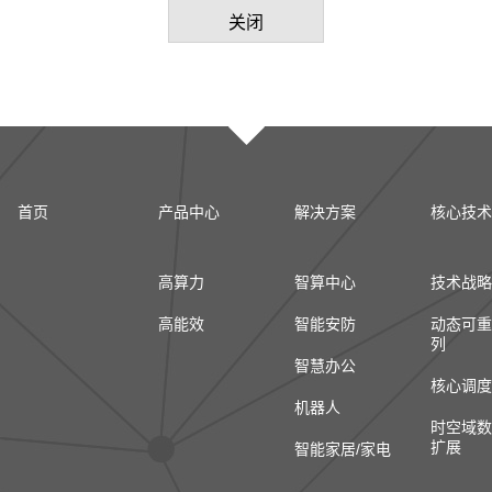
关闭
首页
产品中心
解决方案
核心技术
高算力
智算中心
技术战略
高能效
智能安防
动态可重
列
智慧办公
核心调度
机器人
时空域数
扩展
智能家居/家电