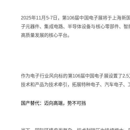
2025年11月5-7日，第106届中国电子展将于
子元器件、集成电路、半导体设备与核心零部件、智
高质量发展的核心平台。
作为电子行业风向标的第106届中国电子展设置了2
技术和产品为技术牵引，拓展特种电子、汽车电子、
国产替代：迈向高端，势不可挡