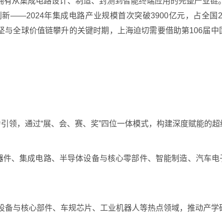
拥有从集成电路设计、制造、封测到智能终端应用的完整产业链
—2024年集成电路产业规模首次突破3900亿元，占全国25%
攻坚与全球价值链攀升的关键时期，上海迫切需要借助第106届
。
级”为引领，通过“展、会、赛、奖”四位一体模式，构建深度赋能的
元器件、集成电路、半导体设备与核心零部件、智能制造、汽车电
体设备与核心部件、车规芯片、工业机器人等热点领域，推动产学