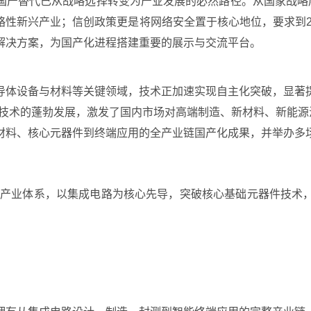
国产替代已从战略选择转变为产业发展的必然路径。从国家战略层
性新兴产业；信创政策更是将网络安全置于核心地位，要求到20
解决方案，为国产化进程搭建重要的展示与交流平台。
导体设备与材料等关键领域，技术正加速实现自主化突破，显著
技术的蓬勃发展，激发了国内市场对高端制造、新材料、新能源
材料、核心元器件到终端应用的全产业链国产化成果，并举办多
端”产业体系，以集成电路为核心先导，突破核心基础元器件技