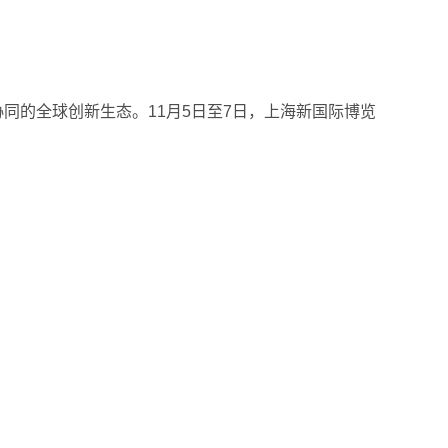
同的全球创新生态。11月5日至7日，上海新国际博览