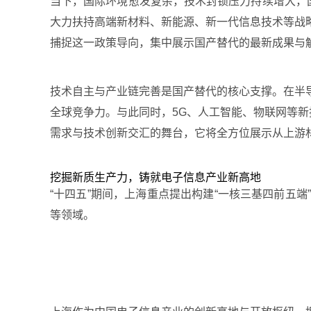
当下，国际环境愈发复杂，技术封锁压力持续增大，
大力扶持高端新材料、新能源、新一代信息技术等战略
捕捉这一政策导向，集中展示国产替代的最新成果与
技术自主与产业链完善是国产替代的核心支撑。在半
全球竞争力。与此同时，5G、人工智能、物联网等新
需求与技术创新交汇的舞台，它将全方位展示从上游
挖掘新质生产力，铸就电子信息产业新高地
“十四五”期间，上海重点提出构建“一核三基四前五
等领域。