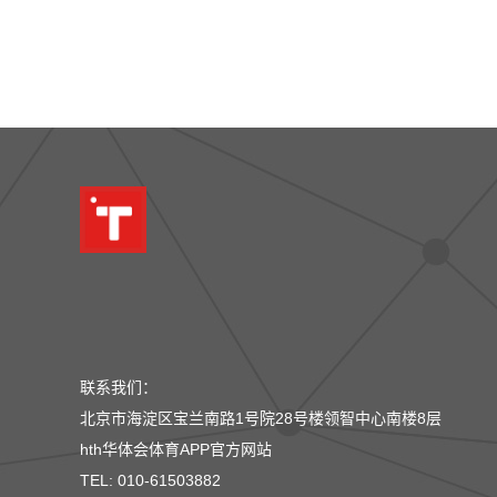
联系我们：
北京市海淀区宝兰南路1号院28号楼领智中心南楼8层
hth华体会体育APP官方网站
TEL: 010-61503882