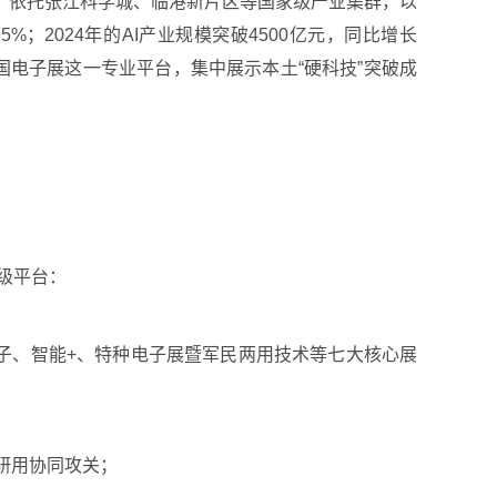
。依托张江科学城、临港新片区等国家级产业集群，以
；2024年的AI产业规模突破4500亿元，同比增长
中国电子展这一专业平台，集中展示本土“硬科技”突破成
超级平台：
子、智能+、特种电子展暨军民两用技术等七大核心展
研用协同攻关；