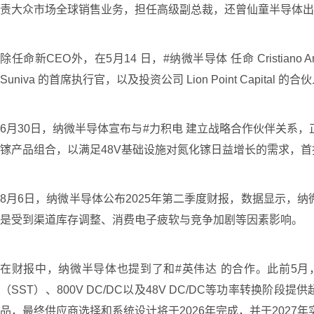
责大众市场全球销售业务，担任高级副总裁，还曾仙童半导体出
除任命新CEO外，在5月14 日，#纳微半导体 任命 Cristiano
Suniva 的首席执行官，以及投资公司 Lion Point Capital 的合
6月30日，纳微半导体宣布与#力积电 建立战略合作伙伴关系，
镓产品组合，以满足48V基础设施对氮化镓日益增长的需求，首
8月6日，纳微半导体公布2025年第二季度财报，数据显示，纳
是受到渠道库存调整、消费电子疲软与竞争加剧等因素影响。
在财报中，纳微半导体也提到了和#英伟达 的合作。此前5月
（SST）、800V DC/DC以及48V DC/DC等功率转换阶
品，最终供应商选择和系统设计将于2026年完成，并于2027