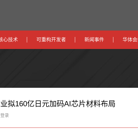
核心技术
可重构开发者
新闻事件
华体会
政
开发者社区
社会
府
运
智
开发者论坛
校园
营
互
能
智
智
下载
商
联
安
慧
机
能
业拟160亿日元加码AI芯片材料布局
网
防
办
器
家
新登录
公
人
居