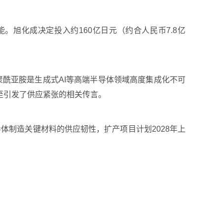
。旭化成决定投入约160亿日元（约合人民币7.8亿
聚酰亚胺是生成式AI等高端半导体领域高度集成化不可
至引发了供应紧张的相关传言。
导体制造关键材料的供应韧性，扩产项目计划2028年上