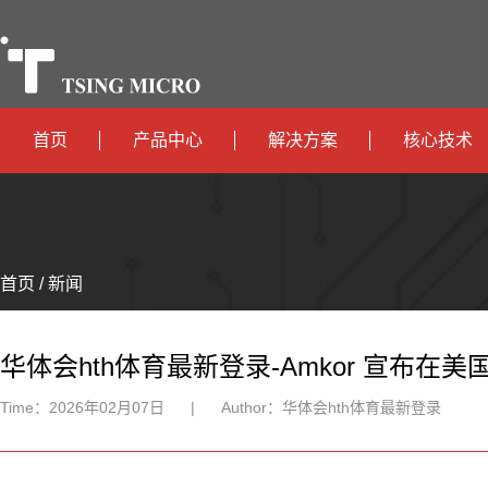
首页
产品中心
解决方案
核心技术
高算力
智算中心
政
高能效
TX536
边缘计算
府
运
智
首页 / 新闻
TX5115C
AIOT
营
互
能
智
智
TX510
商
联
安
慧
机
能
华体会hth体育最新登录-Amkor 宣布
网
防
办
器
家
Time：
2026年02月07日
|
Author：
华体会hth体育最新登录
公
人
居