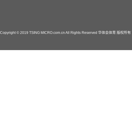
Copyright © 2019 TSING MICRO.com.cn All Rights Reserved 华体会体育 版权所有