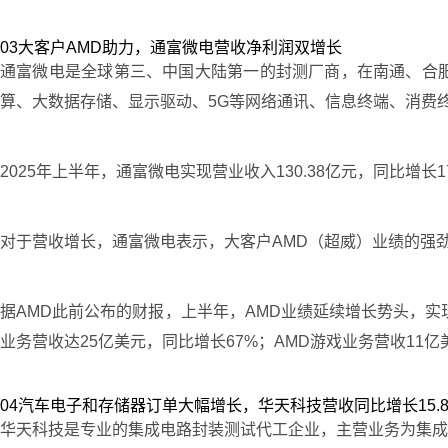
03大客户AMD助力，通富微电营收净利润双增长
通富微电是全球第三、中国大陆第一的封测厂商，在南通、合
算、大数据存储、显示驱动、5G等网络通讯、信息终端、消费
2025年上半年，通富微电实现营业收入130.38亿元，同比增长1
对于营收增长，通富微电表示，大客户AMD（超威）业绩的强
据AMD此前公布的财报，上半年，AMD业绩延续增长势头，
业务营收达25亿美元，同比增长67%；AMD游戏业务营收11亿
04汽车电子和存储器订单大幅增长，华天科技营收同比增长15.8
华天科技是专业的集成电路封装测试代工企业，主营业务为集成