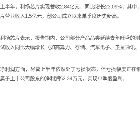
上半年，利扬芯片实现营收2.84亿元，同比增长23.09%，其中
片营业收入1.5亿元，创公司成立以来单季度历史新高。
利扬芯片表示，报告期内，公司部分产品品类延续去年旺盛的测
试收入同比大幅增长（如高算力、存储、汽车电子、卫星通讯、
净利润方面，尽管上半年依然处于亏损状态，但亏损幅度正在缩小，为-
属于上市公司股东的净利润52.34万元，实现单季度盈利。