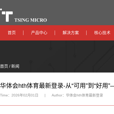
首页
产品中心
解决方案
核心技术
高算力
智算中心
政
高能效
TX536
边缘计算
府
运
智
首页 / 新闻
TX5115C
AIOT
营
互
能
智
智
TX510
商
联
安
慧
机
能
华体会hth体育最新登录-从“可用”到“好用
网
防
办
器
家
Time：
2026年02月01日
|
Author：
华体会hth体育最新登录
公
人
居