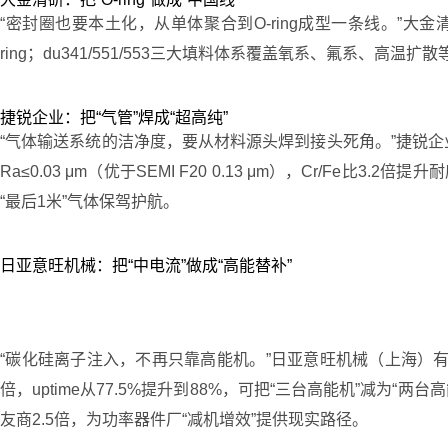
“密封圈也要本土化，从单体聚合到O-ring成型一条线。”大
ring；du341/551/553三大填料体系覆盖氧系、氟系、高温扩
捷锐企业：把“气管”焊成“超高纯”
“气体输送系统的洁净度，要从材料源头焊到接头死角。”捷锐企业
Ra≤0.03 μm（优于SEMI F20 0.13 μm），Cr/Fe
“最后1米”气体保驾护航。
日亚意旺机械：把“中电流”做成“高能替补”
“碳化硅离子注入，不再只靠高能机。”日亚意旺机械（上海）有限公司
倍，uptime从77.5%提升到88%，可把“三台高能机”减为“两
友商2.5倍，为功率器件厂“减机增效”提供现实路径。