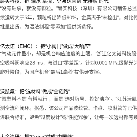
磐实科技：把“轴承”拿掉，让泵送回到“无接触”时代
“没有轴承，就没有颗粒。”磐实科技（深圳）有限公司销售总监许植宣
续运转大于5年，颗粒析出降低90%，金属离子“未检出”。对
批量出货，为湿法制程“零添加”提供新选择。
亿太诺（EMC）：把“小阀门”做成“大响应”
“气动元件虽小，却是机台响应速度的上限。”浙江亿太诺科技股
空吸料阀响应28 ms，与进口“零差距”。针对0.001 MPa级
爬升阶段，为国产机台“最后1毫秒”提供硬支撑。
沃凯氟：把“选材料”做成“全链路”
“氟塑料不是‘有料就行’，而是‘选对牌号、控好洁净’。”江
测全流程闭环。据悉，该公司产品波纹管、卡盘、喷淋管等已供应
进联合标准，避免“过度设计”或“性能冗余”，让每一次选材都有
大金清研：把“O-ring”做成“中国线”