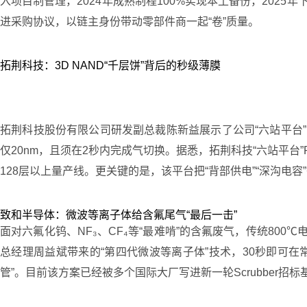
入项目制管理，2024年成熟制程100%实现本土备份，202
进采购协议，以链主身份带动零部件商一起“卷”质量。
拓荆科技：3D NAND“千层饼”背后的秒级薄膜
拓荆科技股份有限公司研发副总裁陈新益展示了公司“六站平台”PEC
仅20nm，且须在2秒内完成气切换。据悉，拓荆科技“六站平台”PE
128层以上量产线。更关键的是，该平台把“背部供电”“深沟电容
致和半导体：微波等离子体给含氟尾气“最后一击”
面对六氟化钨、NF₃、CF₄等“最难啃”的含氟废气，传统80
总经理周益斌带来的“第四代微波等离子体”技术，30秒即可在常压下
管”。目前该方案已经被多个国际大厂写进新一轮Scrubber招标