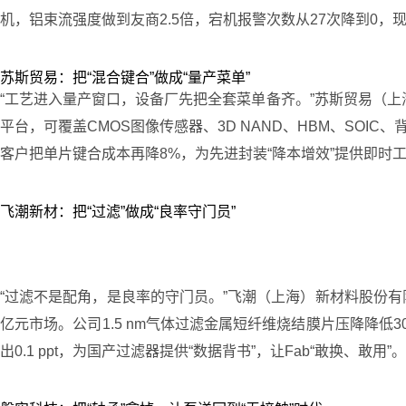
机，铝束流强度做到友商2.5倍，宕机报警次数从27次降到0，现
苏斯贸易：把“混合键合”做成“量产菜单”
“工艺进入量产窗口，设备厂先把全套菜单备齐。”苏斯贸易（上
平台，可覆盖CMOS图像传感器、3D NAND、HBM、SOIC
客户把单片键合成本再降8%，为先进封装“降本增效”提供即时
飞潮新材：把“过滤”做成“良率守门员”
“过滤不是配角，是良率的守门员。”飞潮（上海）新材料股份有
亿元市场。公司1.5 nm气体过滤金属短纤维烧结膜片压降降低30
出0.1 ppt，为国产过滤器提供“数据背书”，让Fab“敢换、敢用”。