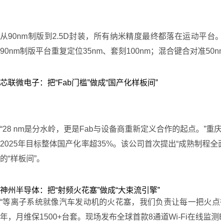
从90nm制版到2.5D封装，所有纳米精度最终都落在运动
90nm制版平台重复定位35nm、套刻100nm；混合键合对准5
芯联微电子：把“Fab门槛”做成“国产化样板间”
“28 nm是分水岭，更是Fab与设备商重新定义合作的起点。”重
2025年目标整体国产化率超35%。该公司首次提出“成熟制程
的“样板间”。
神州半导体：把“射频火花塞”做成“大束流引擎”
“等离子系统就像汽车发动机的火花塞，我们负责让每一把火点得
年，月维保1500+台套。现场发布全球首款8通道Wi-Fi在线监测E