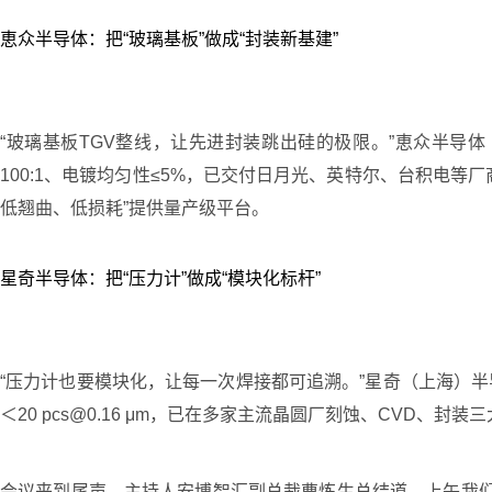
恵众半导体：把“玻璃基板”做成“封装新基建”
“玻璃基板TGV整线，让先进封装跳出硅的极限。”恵众半导体（
100:1、电镀均匀性≤5%，已交付日月光、英特尔、台积电等厂商
低翘曲、低损耗”提供量产级平台。
星奇半导体：把“压力计”做成“模块化标杆”
“压力计也要模块化，让每一次焊接都可追溯。”星奇（上海）半导
＜20 pcs@0.16 μm，已在多家主流晶圆厂刻蚀、CVD、
会议来到尾声，主持人安博智汇副总裁曹炼生总结道，上午我们聆听