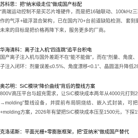
苏科思：把“纳米级走位”做成国产标配
“高端运动控制不是买芯片堆硬件，而是把16轴联动、100kH
作的气浮+磁浮混合架构，已在国内70+台前道缺陷检测、套刻量
未来的目标是把价格再降下来，服务更多的厂商。
华海清科：离子注入机“四连跳”追平台积电
国产离子注入机与国外差距不在“能不能做”，而在“剂量、角度
子注入闭环：剂量误差≤0.5%、角度漂移<0.1°、晶圆温升降低
奥芯明：SiC模块“降价曲线”背后的整线方案
800V高压平台与超充需求，让SiC模块成本两年从4000元
→molding”整线设备，并提前布局铜烧结、嵌入式封装，
+molding方案，2026年有望把SiC模块成本压至1500元，下
克洛诺斯：平面光栅+零膨胀框架，把“亚纳米”做成国产替代