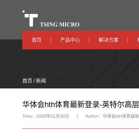
首页
产品中心
解决方案
高算力
智算中心
高能效
TX536
边缘计算
首页 / 新闻
TX5115C
AIOT
TX510
华体会hth体育最新登录-英特尔高
Time：
2026年01月30日
|
Author：
华体会hth体育最