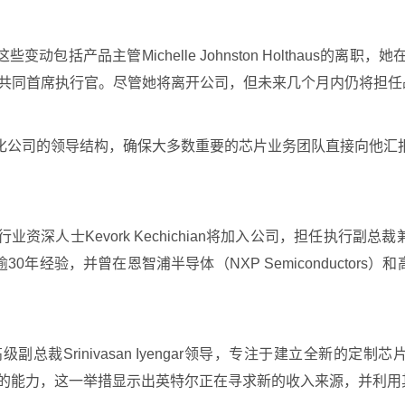
变动包括产品主管Michelle Johnston Holthaus
后担任临时共同首席执行官。尽管她将离开公司，但未来几个月内仍将担
化公司的领导结构，确保大多数重要的芯片业务团队直接向他汇
深人士Kevork Kechichian将加入公司，担任执行副
年经验，并曾在恩智浦半导体（NXP Semiconductors）
rinivasan Iyengar领导，专注于建立全新的定制芯片业务
程创新团队的能力，这一举措显示出英特尔正在寻求新的收入来源，并