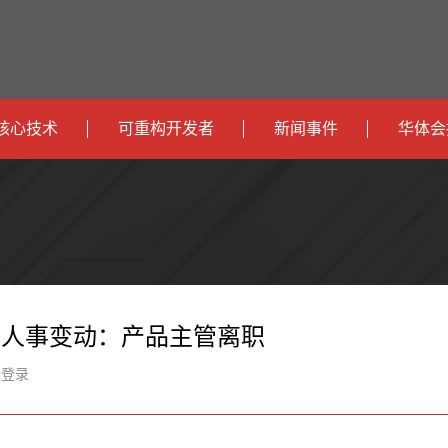
核心技术
可重构开发者
新闻事件
华体会
政
开发者社区
社会
府
运
智
开发者论坛
校园
营
互
能
智
智
下载
商
联
安
慧
机
能
层人事变动：产品主管离职
网
防
办
器
家
新登录
公
人
居