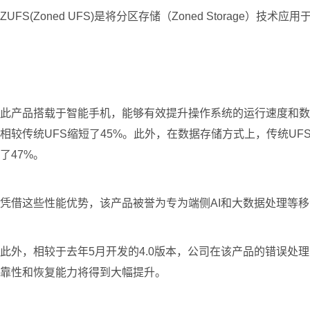
ZUFS(Zoned UFS)是将分区存储（Zoned Storage）
此产品搭载于智能手机，能够有效提升操作系统的运行速度和数
相较传统UFS缩短了45%。此外，在数据存储方式上，传统U
了47%。
凭借这些性能优势，该产品被誉为专为端侧AI和大数据处理等
此外，相较于去年5月开发的4.0版本，公司在该产品的错误
靠性和恢复能力将得到大幅提升。