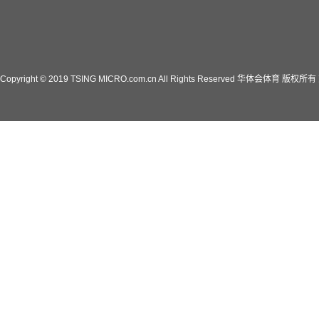
Copyright © 2019 TSING MICRO.com.cn All Rights Reserved 华体会体育 版权所有