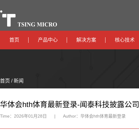
首页
产品中心
解决方案
核心技术
高算力
智算中心
政
高能效
TX536
边缘计算
府
运
智
首页 / 新闻
TX5115C
AIOT
营
互
能
智
智
TX510
商
联
安
慧
机
能
华体会hth体育最新登录-闻泰科技披露公
网
防
办
器
家
Time：
2026年01月28日
|
Author：
华体会hth体育最新登录
公
人
居