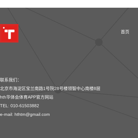
首页
联系我们：
北京市海淀区宝兰南路1号院28号楼领智中心南楼8层
hth华体会体育APP官方网站
TEL: 010-61503882
e-mail: hthtm@gmail.com