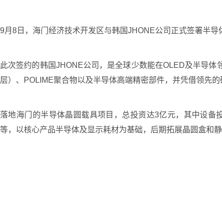
9月8日，海门经济技术开发区与韩国JHONE公司正式签署
此次签约的韩国JHONE公司，是全球少数能在OLED及半导体领
层）、POLIME聚合物以及半导体高端精密部件，并凭借领先
落地海门的半导体晶圆载具项目，总投资达3亿元，其中设备投资1.8亿
等，以核心产品半导体及显示耗材为基础，后期拓展晶圆盒和静