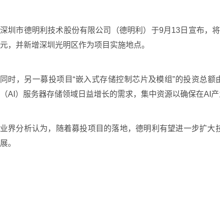
深圳市德明利技术股份有限公司（德明利）于9月13日宣布，将对
元，并新增深圳光明区作为项目实施地点。
同时，另一募投项目“嵌入式存储控制芯片及模组”的投资总额由
（AI）服务器存储领域日益增长的需求，集中资源以确保在AI
业界分析认为，随着募投项目的落地，德明利有望进一步扩大技
展。