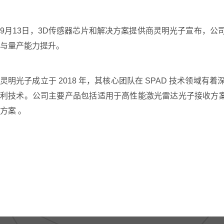
9月13日，3D传感器芯片和解决方案提供商灵明光子宣布，
与量产能力提升。
灵明光子成立于 2018 年，其核心团队在 SPAD 技术领域有
利技术。公司主要产品包括适用于高性能激光雷达光子接收方案的硅光
方案 。