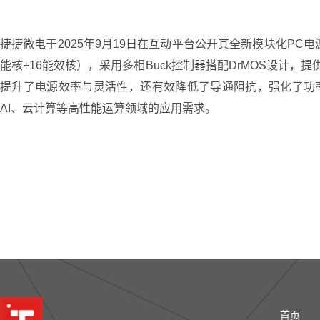
捷捷微电于2025年9月19日在互动平台公开其全新模块化PC电
能核+16能效核），采用多相Buck控制器搭配DrMOS设计
提升了电源效率与灵活性，还有效降低了导通阻抗，强化了功
AI、云计算等高性能运算领域的应用需求。
首页