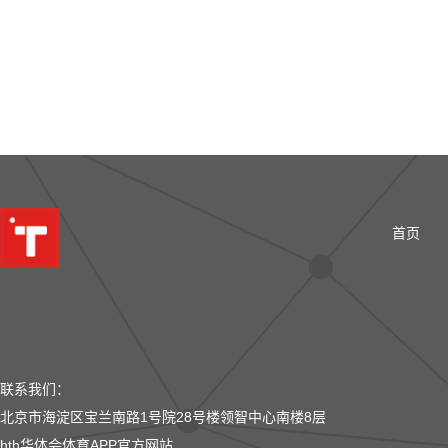
首页
联系我们：
北京市海淀区宝兰南路1号院28号楼领智中心南楼8层
hth华体会体育APP官方网站