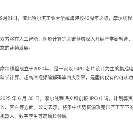
9月21日，值此哈尔滨工业大学威海建校40周年之际，摩尔线
双方将在人工智能、图形计算等关键领域深入开展产学研融合，
态的蓬勃发展。
摩尔线程成立于2020年，是一家以 GPU 芯片设计为主的集成电
科学计算、超高清视频编解码等四大引擎，是国内仅有的可从功能
2025 年 6 月 30 日，摩尔线程递交科创板 IPO 申请，计划
入、客户等方面。公司表示，将集中优势资源攻克国产工艺下的图
机器人、数字孪生等高增长领域。