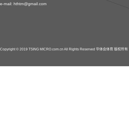
e-mail: hthtm@gmail.com
Copyright © 2019 TSING MICRO.com.cn All Rights Reserved 华体会体育 版权所有