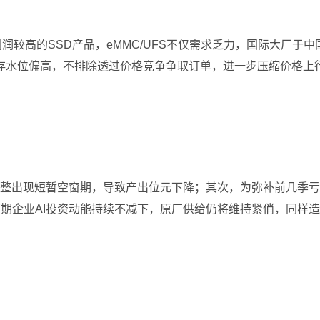
比利润较高的SSD产品，eMMC/UFS不仅需求乏力，国际大厂
存水位偏高，不排除透过价格竞争争取订单，进一步压缩价格上
中，因产线调整出现短暂空窗期，导致产出位元下降；其次，为弥补前
在预期企业AI投资动能持续不减下，原厂供给仍将维持紧俏，同样