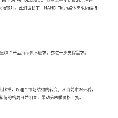
于Server OEM及CSP业者上半年积极清理库存，
D需求大幅攀升。此消彼长下，NAND Flash整体需求仍维持
大容量QLC产品持续供不应求，亦进一步支撑需求。
h的产出比重，以迎合市场结构的转变。从当前市况来看，
年供给紧俏的格局日益明显，带动第四季价格上扬。