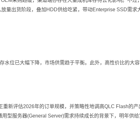
弱、OEM采购趋缓，渠道端亦存在大量成机库存待去化影响。不过，由
25进入放量出货阶段，叠加HDD供给吃紧，带动Enterprise SS
调整，其库存水位已大幅下降，市场供需趋于平衡。此外，高性价比的
正重新评估2026年的订单规模，并策略性地调高QLC Flas
型服务器(General Server)需求持续成长的背景下，明