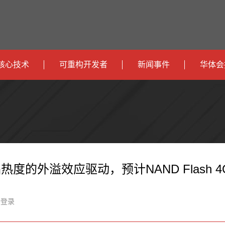
核心技术
可重构开发者
新闻事件
华体会
政
开发者社区
社会
府
运
智
开发者论坛
校园
营
互
能
智
智
下载
商
联
安
慧
机
能
的外溢效应驱动，预计NAND Flash 4Q25
网
防
办
器
家
新登录
公
人
居