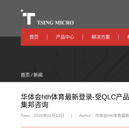
首页
产品中心
解决方案
高算力
智算中心
高能效
TX536
边缘计算
首页 / 新闻
TX5115C
AIOT
TX510
华体会hth体育最新登录-受QLC产品热度
集邦咨询
Time：
2026年01月13日
|
Author：
华体会hth体育最