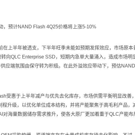
预计NAND Flash 4Q25价格将上涨5-10%
需求提前在上半年被透支，下半年旺季未能如预期发挥效应，市场原本
QLC Enterprise SSD，短期内急单大量涌入，造成市场明显
使得供应端氛围由保守转为积极。在此外溢效应带动下，预估NAND
ND Flash受惠于上半年减产与优先去化库存，市场供需平衡明
制程升级，以优化单位成本结构，并将产能聚焦于高毛利产品，
AI对海量数据储存需求推升，使各大原厂更加着重于QLC产能布