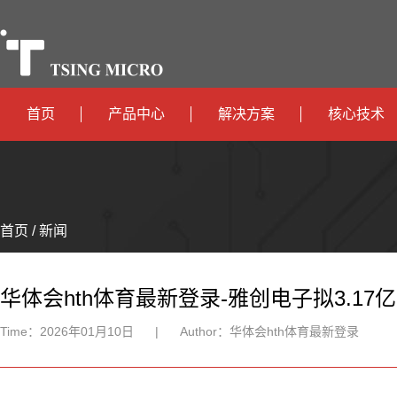
首页
产品中心
解决方案
核心技术
高算力
智算中心
政
高能效
TX536
边缘计算
府
运
智
首页 / 新闻
TX5115C
AIOT
营
互
能
智
智
TX510
商
联
安
慧
机
能
华体会hth体育最新登录-雅创电子拟3.1
网
防
办
器
家
Time：
2026年01月10日
|
Author：
华体会hth体育最新登录
公
人
居