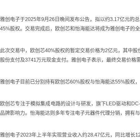
雅创电子于2025年9月26日晚间发布公告，拟以约3.17亿
45%股权。交易完成后，欧创芯和怡海能达将成为雅创电子的
此次交易中，欧创芯40%股权的暂定交易价格为2亿元，其中股份支
股份支付及3741万元现金支付。雅创电子表示，最终交易价格
雅创电子目前已分别持有欧创芯60%股权与怡海能达55%股权
欧创芯专注于模拟集成电路的设计与研发，旗下LED驱动和D
品牌影响力。怡海能达则多年专注电子元器件代理分销，拥有与
雅创电子2023年上半年实现营业收入约28.47亿元，同比增长1