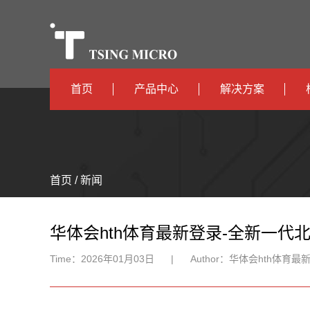
首页
产品中心
解决方案
高算力
智算中心
高能效
TX536
边缘计算
首页 / 新闻
TX5115C
AIOT
TX510
华体会hth体育最新登录-全新一代
Time：
2026年01月03日
|
Author：
华体会hth体育最