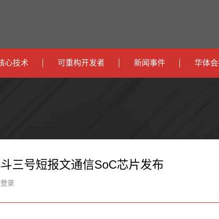
核心技术
可重构开发者
新闻事件
华体会
政
开发者社区
社会
府
运
智
开发者论坛
校园
营
互
能
智
智
下载
商
联
安
慧
机
能
北斗三号短报文通信SoC芯片发布
网
防
办
器
家
新登录
公
人
居