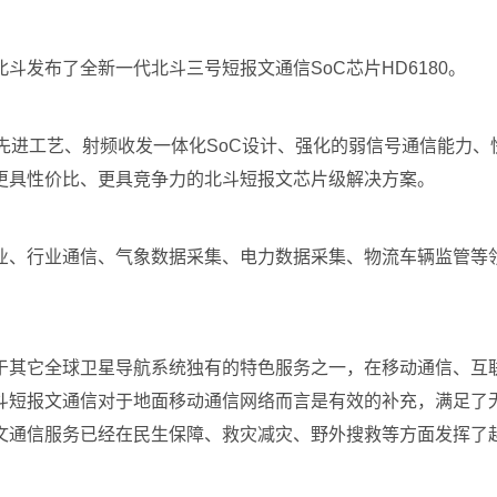
发布了全新一代北斗三号短报文通信SoC芯片HD6180。
先进工艺、射频收发一体化SoC设计、强化的弱信号通信能力
更具性价比、更具竞争力的北斗短报文芯片级解决方案。
业、行业通信、气象数据采集、电力数据采集、物流车辆监管等
。
于其它全球卫星导航系统独有的特色服务之一，在移动通信、互
斗短报文通信对于地面移动通信网络而言是有效的补充，满足了
文通信服务已经在民生保障、救灾减灾、野外搜救等方面发挥了