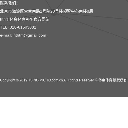
联系我们：
北京市海淀区宝兰南路1号院28号楼领智中心南楼8层
hth华体会体育APP官方网站
TEL: 010-61503882
e-mail: hthtm@gmail.com
Copyright © 2019 TSING MICRO.com.cn All Rights Reserved 华体会体育 版权所有