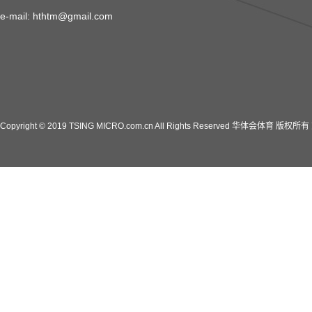
e-mail: hthtm@gmail.com
Copyright © 2019 TSING MICRO.com.cn All Rights Reserved 华体会体育 版权所有