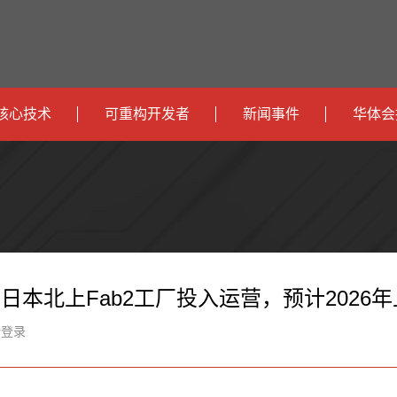
核心技术
可重构开发者
新闻事件
华体会
政
开发者社区
社会
府
运
智
开发者论坛
校园
营
互
能
智
智
下载
商
联
安
慧
机
能
日本北上Fab2工厂投入运营，预计2026
网
防
办
器
家
新登录
公
人
居