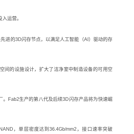
式投入运营。
来先进的3D闪存节点，以满足人工智能（AI）驱动的存
省空间的设施设计，扩大了洁净室中制造设备的可用空
。Fab2生产的第八代及后续3D闪存产品将为快速崛
AND，单层密度达到36.4Gb/mm2，接口速率突破