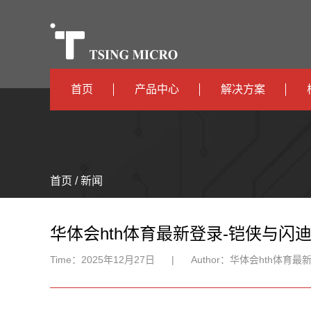
首页
产品中心
解决方案
高算力
智算中心
高能效
TX536
边缘计算
首页 / 新闻
TX5115C
AIOT
TX510
华体会hth体育最新登录-铠侠与闪迪
Time：
2025年12月27日
|
Author：
华体会hth体育最