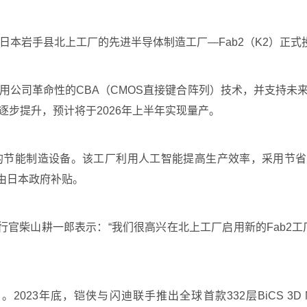
其位于日本岩手县北上工厂的先进半导体制造工厂—Fab2（K2）正
，采用公司革命性的CBA（CMOS直接键合阵列）技术，并支持未
逐步提升，预计将于2026年上半年实现量产。
进的节能制造设备。该工厂利用人工智能提高生产效率，采用节
将由日本政府补贴。
官柴山耕一郎表示：“我们很高兴在北上工厂启用新的Fab2工厂
23年底，铠侠与闪迪联手推出全球首款332层BiCS 3D N