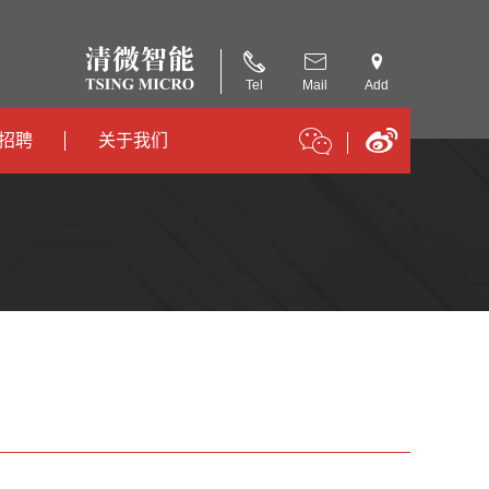
Tel
Mail
Add
招聘
关于我们
招聘
公司简介
招聘
合作伙伴