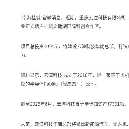
“南海桂城”官微消息，近期，重庆云潼科技有限公司
业正式落户桂城文翰湖国际科创合作区。
项目总投资10亿元，将建设云潼科技华南总部，打造
力。
资料显示，云潼科技 成立于2018年，是一家基于
控的半导体Fablite（轻晶圆厂）公司。
截至2025年6月，云潼科技累计申请知识产权301
未来，云潼科技华南总部将聚焦新能源汽车、无人机