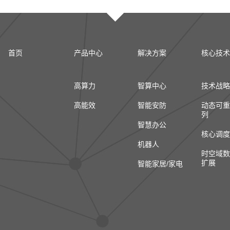
首页
产品中心
解决方案
核心技术
高算力
智算中心
技术战略
高能效
智能安防
动态可重
列
智慧办公
核心调度
机器人
时空域数
扩展
智能家居/家电