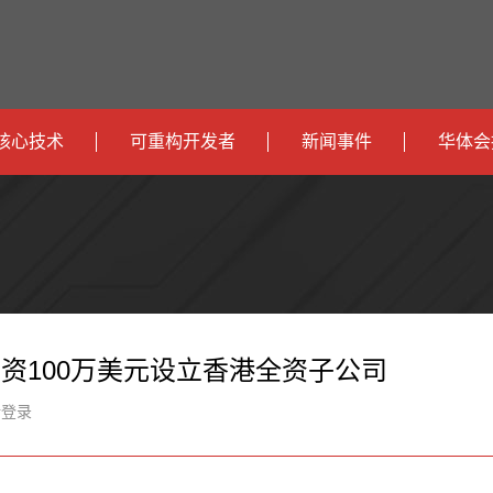
核心技术
可重构开发者
新闻事件
华体会
政
开发者社区
社会
府
运
智
开发者论坛
校园
营
互
能
智
智
下载
商
联
安
慧
机
能
投资100万美元设立香港全资子公司
网
防
办
器
家
新登录
公
人
居