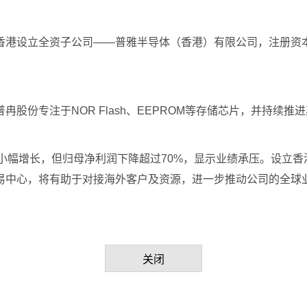
香港设立全资子公司——普雅半导体（香港）有限公司，注册资本
份专注于NOR Flash、EEPROM等存储芯片，并持续推进
同比小幅增长，但归母净利润下降超过70%，显示业绩承压。设
易中心，将有助于对接海外客户及资源，进一步推动公司的全球
关闭