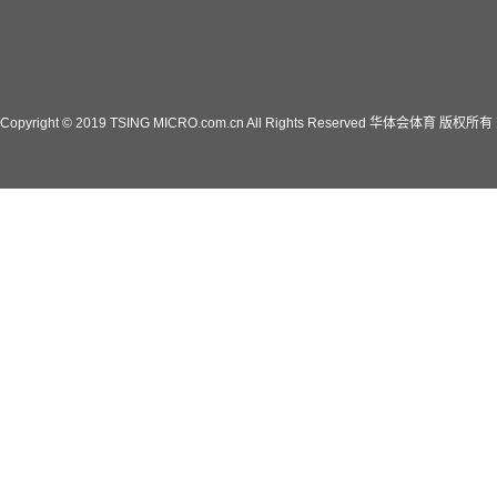
Copyright © 2019 TSING MICRO.com.cn All Rights Reserved 华体会体育 版权所有