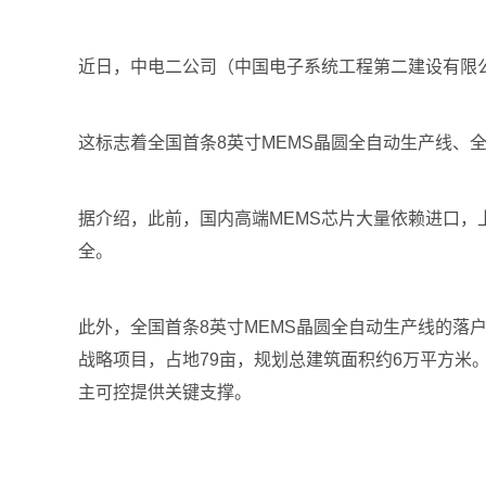
近日，中电二公司（中国电子系统工程第二建设有限公
这标志着全国首条8英寸MEMS晶圆全自动生产线、
据介绍，此前，国内高端MEMS芯片大量依赖进口
全。
此外，全国首条8英寸MEMS晶圆全自动生产线的落
战略项目，占地79亩，规划总建筑面积约6万平方米
主可控提供关键支撑。