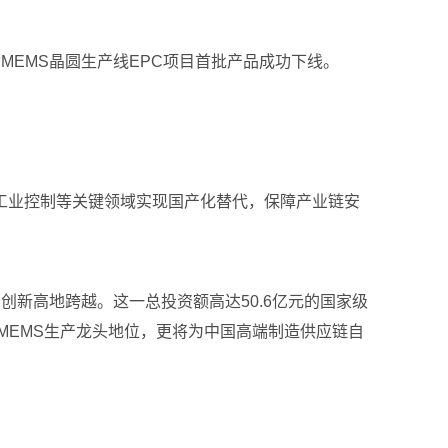
EMS晶圆生产线EPC项目首批产品成功下线。
工业控制等关键领域实现国产化替代，保障产业链安
创新高地跨越。这一总投资额高达50.6亿元的国家级
MEMS生产龙头地位，更将为中国高端制造供应链自