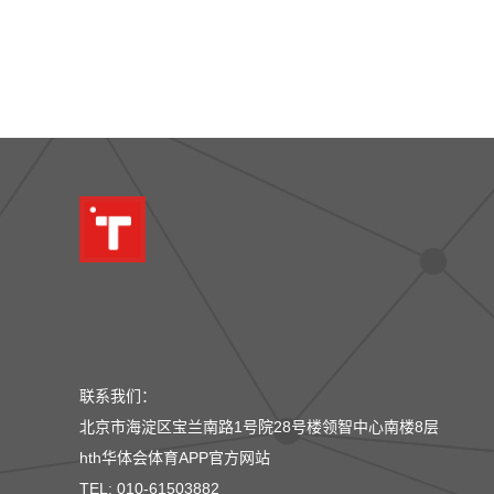
联系我们：
北京市海淀区宝兰南路1号院28号楼领智中心南楼8层
hth华体会体育APP官方网站
TEL: 010-61503882