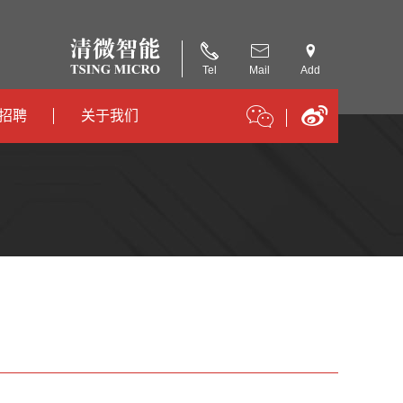
Tel
Mail
Add
招聘
关于我们
招聘
公司简介
招聘
合作伙伴