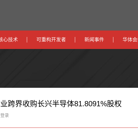
核心技术
可重构开发者
新闻事件
华体会
政
开发者社区
社会
府
运
智
开发者论坛
校园
营
互
能
智
智
下载
商
联
安
慧
机
能
业跨界收购长兴半导体81.8091%股权
网
防
办
器
家
新登录
公
人
居