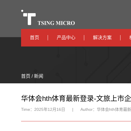
首页
产品中心
解决方案
高算力
智算中心
高能效
TX536
边缘计算
首页 / 新闻
TX5115C
AIOT
TX510
华体会hth体育最新登录-文旅上市企
Time：
2025年12月16日
|
Author：
华体会hth体育最