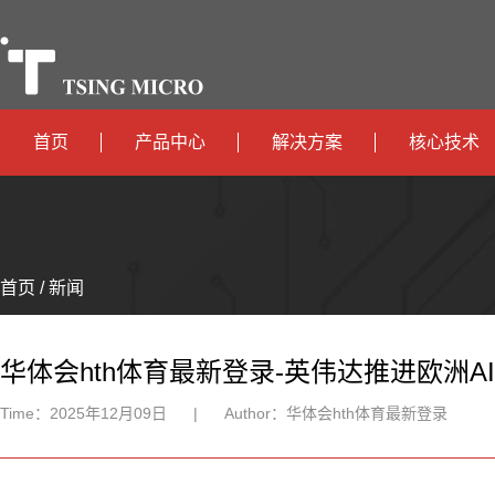
首页
产品中心
解决方案
核心技术
高算力
智算中心
政
高能效
TX536
边缘计算
府
运
智
首页 / 新闻
TX5115C
AIOT
营
互
能
智
智
TX510
商
联
安
慧
机
能
华体会hth体育最新登录-英伟达推进欧洲
网
防
办
器
家
Time：
2025年12月09日
|
Author：
华体会hth体育最新登录
公
人
居