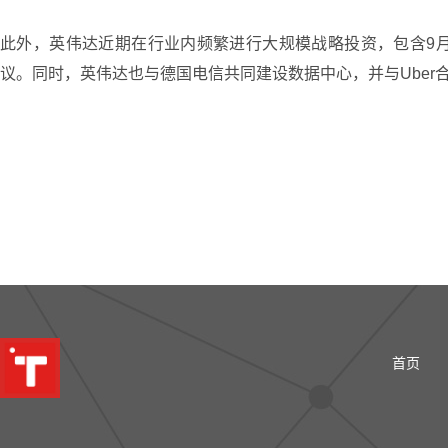
此外，英伟达近期在行业内频繁进行大规模战略投资，包含9月份
议。同时，英伟达也与德国电信共同建设数据中心，并与Uber
首页