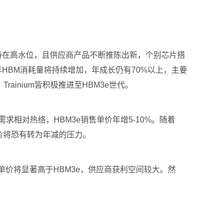
U需求维持在高水位，且供应商产品不断推陈出新，个别芯片搭
6年HBM消耗量将持续增加，年成长仍有70%以上，主要
 Trainium皆积极推进至HBM3e世代。
，需求相对热络，HBM3e销售单价年增5-10%。随着
约价将恐有转为年减的压力。
售单价将显著高于HBM3e，供应商获利空间较大。然