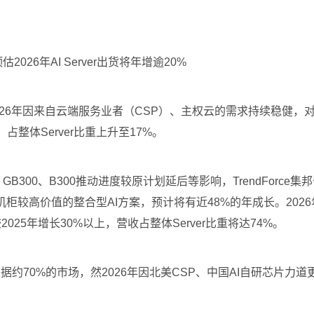
2026年AI Server出货将年增逾20%
业分析，2026年因来自云端服务业者（CSP）、主权云的需求持续稳健
，占整体Server比重上升至17%。
达）GB300、B300推动进度较原计划延后等影响，TrendForce
/GB300机柜较高价值的整合型AI方案，预计将有近48%的年成长。
望较2025年增长30%以上，营收占整体Server比重将达74%。
仍占据约70%的市场，然2026年因北美CSP、中国AI自研芯片力