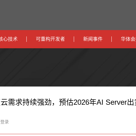
核心技术
可重构开发者
新闻事件
华体会
政
开发者社区
社会
府
运
智
开发者论坛
校园
营
互
能
智
智
下载
商
联
安
慧
机
能
求持续强劲，预估2026年AI Server出货将
网
防
办
器
家
新登录
公
人
居