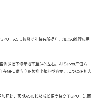
，对GPU、ASIC拉货动能将有所提升，加上AI推理应用
集邦咨询微幅下修年增率至24%左右。AI Server产值方
2026年在GPU供应商积极推出整柜型方案，以及CSP扩大
道更加强劲，预期ASIC拉货成长幅度将高于GPU，进而