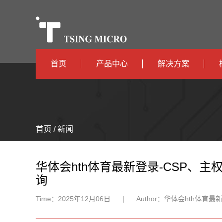
首页
产品中心
解决方案
高算力
智算中心
高能效
TX536
边缘计算
首页 / 新闻
TX5115C
AIOT
TX510
华体会hth体育最新登录-CSP、主权云需
询
Time：
2025年12月06日
|
Author：
华体会hth体育最