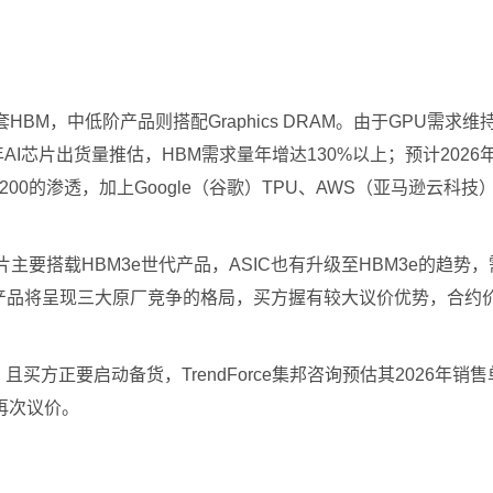
要配套HBM，中低阶产品则搭配Graphics DRAM。由于GP
年AI芯片出货量推估，HBM需求量年增达130%以上；预计202
/VR200的渗透，加上Google（谷歌）TPU、AWS（亚马逊云科技）
芯片主要搭载HBM3e世代产品，ASIC也有升级至HBM3e的趋势
6年这项产品将呈现三大原厂竞争的格局，买方握有较大议价优势，合
买方正要启动备货，TrendForce集邦咨询预估其2026年销
再次议价。