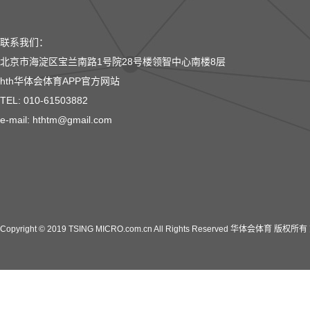
联系我们：
北京市海淀区宝兰南路1号院28号楼领智中心南楼8层
hth华体会体育APP官方网站
TEL: 010-61503882
e-mail: hthtm@gmail.com
Copyright © 2019 TSING MICRO.com.cn All Rights Reserved 华体会体育 版权所有