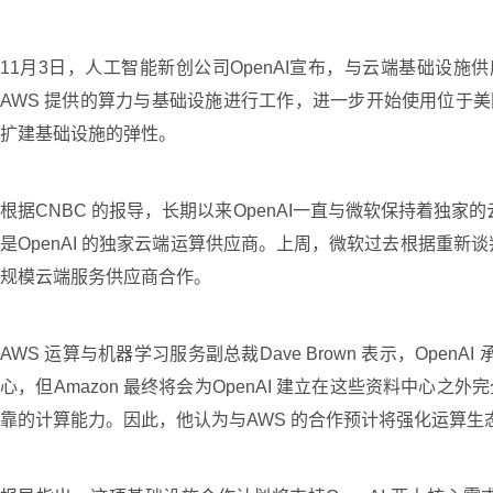
11月3日，人工智能新创公司OpenAI宣布，与云端基础设施供
AWS 提供的算力与基础设施进行工作，进一步开始使用位于美国的数
扩建基础设施的弹性。
根据CNBC 的报导，长期以来OpenAI一直与微软保持着独家的云
是OpenAI 的独家云端运算供应商。上周，微软过去根据重新谈
规模云端服务供应商合作。
AWS 运算与机器学习服务副总裁Dave Brown 表示，Op
心，但Amazon 最终将会为OpenAI 建立在这些资料中心之外完
靠的计算能力。因此，他认为与AWS 的合作预计将强化运算生态