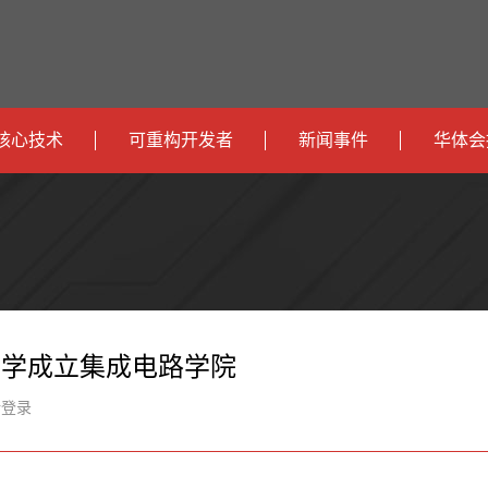
核心技术
可重构开发者
新闻事件
华体会
政
开发者社区
社会
府
运
智
开发者论坛
校园
营
互
能
智
智
下载
商
联
安
慧
机
能
大学成立集成电路学院
网
防
办
器
家
新登录
公
人
居