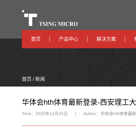
首页
产品中心
解决方案
高算力
智算中心
高能效
TX536
边缘计算
首页 / 新闻
TX5115C
AIOT
TX510
华体会hth体育最新登录-西安理工
Time：
2025年11月25日
|
Author：
华体会hth体育最