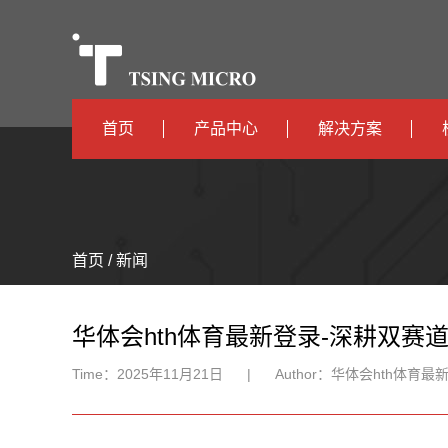
首页
产品中心
解决方案
高算力
智算中心
高能效
TX536
边缘计算
首页 / 新闻
TX5115C
AIOT
TX510
华体会hth体育最新登录-深耕双
Time：
2025年11月21日
|
Author：
华体会hth体育最