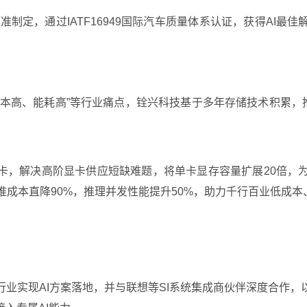
准制定，通过IATF16949国际汽车质量体系认证，获得AI
本高、能耗高”等行业痛点，铨兴科技基于多年存储技术积累，推
显卡，解决高阶显卡供应短缺难题，将单卡显存容量扩展20倍，
台，实现训推成本直降90%，推理并发性能提升50%，助力千行百业低
业实现AI方案落地，并与联想等SI系统集成商伙伴深度合作