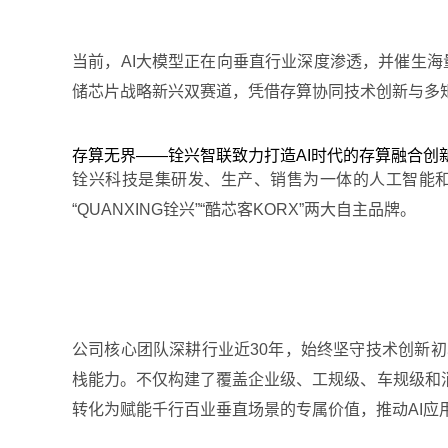
当前，AI大模型正在向垂直行业深度渗透，并催生海
储芯片战略新兴双赛道，凭借存算协同技术创新与多矩
存算无界——铨兴智联致力打造AI时代的存算融合创
铨兴科技是集研发、生产、销售为一体的人工智能和
“QUANXING铨兴”“酷芯客KORX”两大自主品牌。
公司核心团队深耕行业近30年，始终坚守技术创新
栈能力。不仅构建了覆盖企业级、工规级、车规级和消
转化为赋能千行百业垂直场景的专属价值，推动AI应