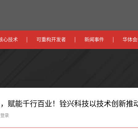
核心技术
可重构开发者
新闻事件
华体会
政
开发者社区
社会
府
运
智
开发者论坛
校园
营
互
能
智
智
下载
商
联
安
慧
机
能
赛道，赋能千行百业！铨兴科技以技术创新推动
网
防
办
器
家
新登录
公
人
居