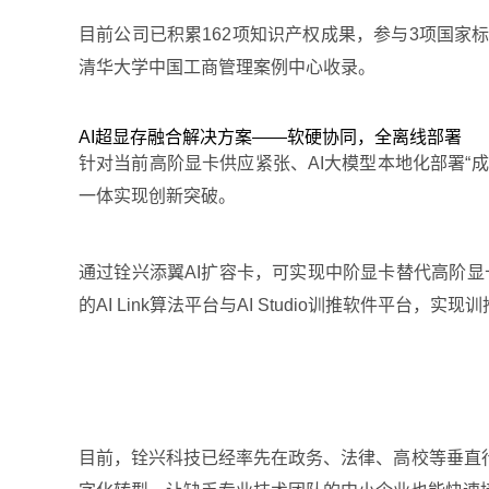
目前公司已积累162项知识产权成果，参与3项国家标
清华大学中国工商管理案例中心收录。
AI超显存融合解决方案——软硬协同，全离线部署
针对当前高阶显卡供应紧张、AI大模型本地化部署“成
一体实现创新突破。
通过铨兴添翼AI扩容卡，可实现中阶显卡替代高阶
的AI Link算法平台与AI Studio训推软件平
目前，铨兴科技已经率先在政务、法律、高校等垂直行