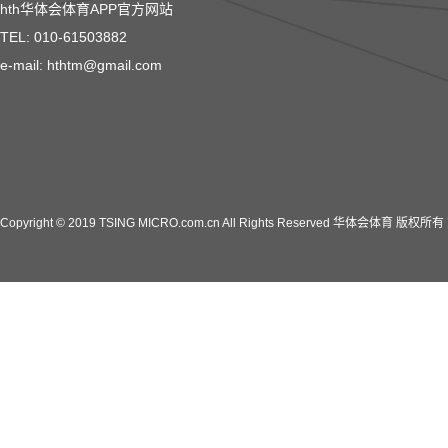
hth华体会体育APP官方网站
TEL: 010-61503882
e-mail: hthtm@gmail.com
Copyright © 2019 TSING MICRO.com.cn All Rights Reserved 华体会体育 版权所有