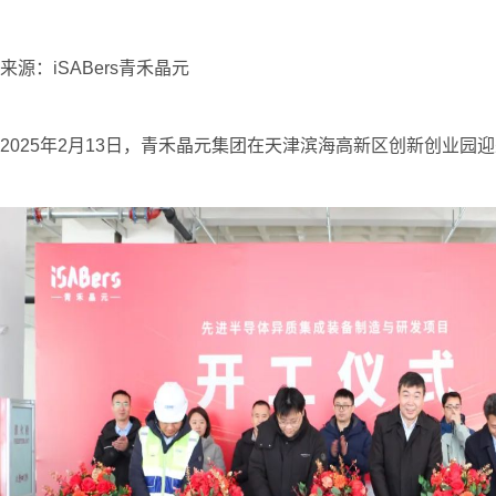
来源：iSABers青禾晶元
2025年2月13日，青禾晶元集团在天津滨海高新区创新创业