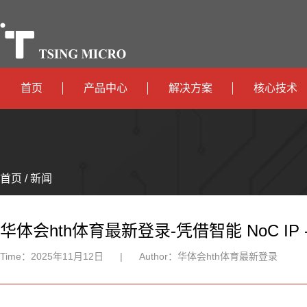
首页
产品中心
解决方案
核心技术
高算力
智算中心
政
高能效
TX536
边缘计算
府
运
智
首页 / 新闻
TX5115C
AIOT
营
互
能
智
智
TX510
商
联
安
慧
机
能
华体会hth体育最新登录-凭借智能 NoC IP
网
防
办
器
家
Time：
2025年11月12日
|
Author：
华体会hth体育最新登录
公
人
居