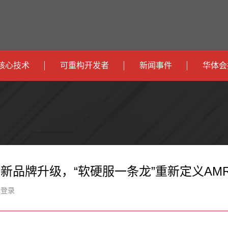
核心技术
可重构开发者
新闻事件
华体会
政
开发者社区
社会
府
运
智
开发者论坛
校园
营
互
能
智
智
下载
商
联
安
慧
机
能
全新品牌升级，“软硬服一条龙”重新定义AM
网
防
办
器
家
新登录
公
人
居