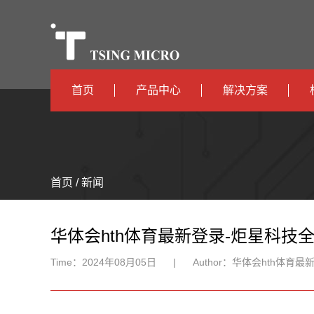
首页
产品中心
解决方案
高算力
智算中心
高能效
TX536
边缘计算
首页 / 新闻
TX5115C
AIOT
TX510
华体会hth体育最新登录-炬星科技
Time：
2024年08月05日
|
Author：
华体会hth体育最